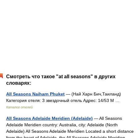
Смотреть что такое "at all seasons" в других
словарях:
All Seasons Naiharn Phuket
— (Най Харн Бич,Таиланд)
Категория отеля: 3 звездочный отель Адрес: 14/53 M …
Каталог отелей
All Seasons Adelaide Meridien (Adelaide)
— All Seasons
Adelaide Meridien country: Australia, city: Adelaide (North
Adelaide) All Seasons Adelaide Meridien Located a short distance
from the heart of Adelaide, the All Seasons Adelaide Meridien