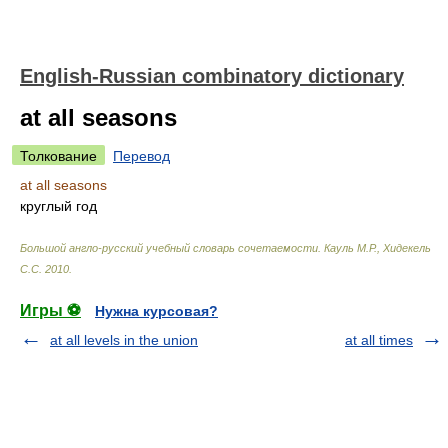
English-Russian combinatory dictionary
at all seasons
Толкование
Перевод
at all seasons
круглый год
Большой англо-русский учебный словарь сочетаемости
.
Кауль М.Р., Хидекель
С.С
.
2010
.
Игры ⚽
Нужна курсовая?
at all levels in the union
at all times